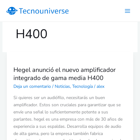
Ir
al
contenido
H400
Hegel
anunció
Hegel anunció el nuevo amplificador
el
integrado de gama media H400
nuevo
amplificador
Deja un comentario
/
Noticias
,
Tecnología
/
alex
integrado
Si quieres ser un audiófilo, necesitarás un buen
de
amplificador. Estos son cruciales para garantizar que se
gama
envíe una señal lo suficientemente potente a sus
media
parlantes. hegel es una empresa con más de 30 años de
H400
experiencia a sus espaldas. Desarrolla equipos de audio
de alta gama, pero la empresa también fabrica