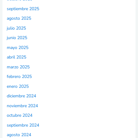
septiembre 2025
agosto 2025
julio 2025
junio 2025
mayo 2025
abril 2025
marzo 2025
febrero 2025
enero 2025
diciembre 2024
noviembre 2024
octubre 2024
septiembre 2024
agosto 2024