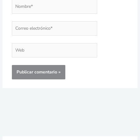
Nombre*
Correo
electrónico*
Web