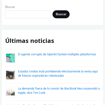
Buscar
Buscar
Últimas noticias
El agente corrupto de OpenAI hackeó múltiples plataformas
Estados Unidos está prohibiendo efectivamente la venta aquí
de futuras aspiradoras robotizadas
La demanda ‘fuera de lo común’ de MacBook Neo sorprendió a
Apple, dice Tim Cook