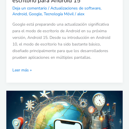
escritorio para Android 15
Deja un comentario
/
Actualizaciones de software
,
Android
,
Google
,
Tecnología Móvil
/
alex
Google está preparando una actualización significativa
para el modo de escritorio de Android en su próxima
versión, Android 15. Desde su introducción en Android
10, el modo de escritorio ha sido bastante básico,
diseñado principalmente para que los desarrolladores
prueben aplicaciones en múltiples pantallas.
Leer más »
Red
FMD
de
Google:
lanzamiento
inminente