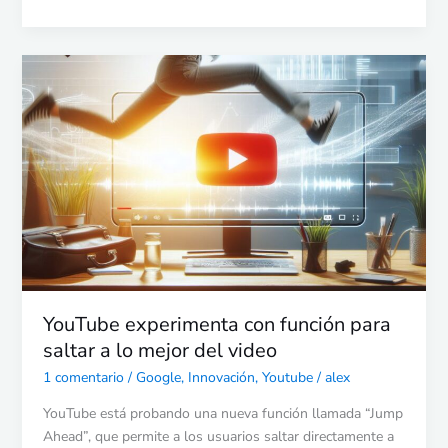
YouTube
experimenta
con
función
para
saltar
a
lo
mejor
del
video
YouTube experimenta con función para
saltar a lo mejor del video
1 comentario
/
Google
,
Innovación
,
Youtube
/
alex
YouTube está probando una nueva función llamada “Jump
Ahead”, que permite a los usuarios saltar directamente a