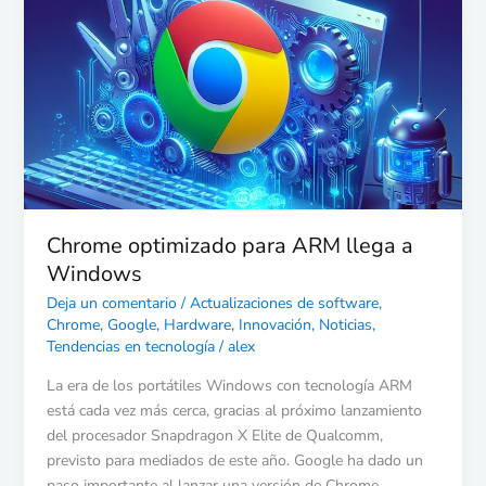
para
ARM
llega
a
Windows
Chrome optimizado para ARM llega a
Windows
Deja un comentario
/
Actualizaciones de software
,
Chrome
,
Google
,
Hardware
,
Innovación
,
Noticias
,
Tendencias en tecnología
/
alex
La era de los portátiles Windows con tecnología ARM
está cada vez más cerca, gracias al próximo lanzamiento
del procesador Snapdragon X Elite de Qualcomm,
previsto para mediados de este año. Google ha dado un
paso importante al lanzar una versión de Chrome