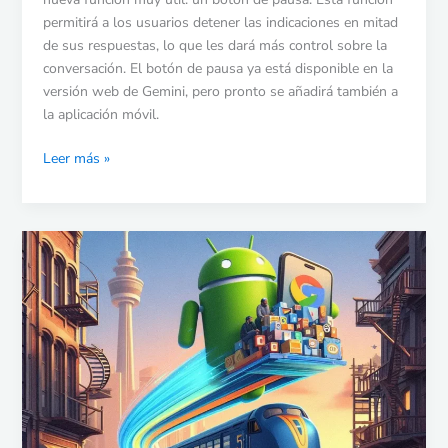
permitirá a los usuarios detener las indicaciones en mitad
de sus respuestas, lo que les dará más control sobre la
conversación. El botón de pausa ya está disponible en la
versión web de Gemini, pero pronto se añadirá también a
la aplicación móvil.
Leer más »
Nearby
Share:
La
nueva
herramienta
de
Google
para
migrar