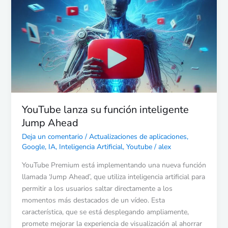
su
función
inteligente
Jump
Ahead
YouTube lanza su función inteligente
Jump Ahead
Deja un comentario
/
Actualizaciones de aplicaciones
,
Google
,
IA
,
Inteligencia Artificial
,
Youtube
/
alex
YouTube Premium está implementando una nueva función
llamada ‘Jump Ahead’, que utiliza inteligencia artificial para
permitir a los usuarios saltar directamente a los
momentos más destacados de un vídeo. Esta
característica, que se está desplegando ampliamente,
promete mejorar la experiencia de visualización al ahorrar