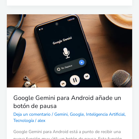
Google
Gemini
para
Android
añade
un
botón
de
pausa
Google Gemini para Android añade un
botón de pausa
Deja un comentario
/
Gemini
,
Google
,
Inteligencia Artificial
,
Tecnología
/
alex
Google Gemini para Android está a punto de recibir una
nueva función muy útil: un botón de pausa. Esta función