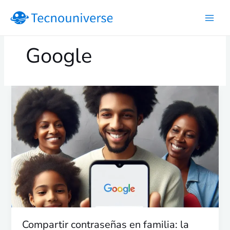
Ir
al
contenido
Google
Compartir
contraseñas
en
familia:
la
nueva
función
de
Google
Compartir contraseñas en familia: la