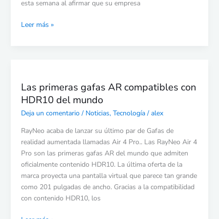
esta semana al afirmar que su empresa
Leer más »
Las
primeras
Las primeras gafas AR compatibles con
gafas
HDR10 del mundo
AR
compatibles
Deja un comentario
/
Noticias
,
Tecnología
/
alex
con
RayNeo acaba de lanzar su último par de Gafas de
HDR10
realidad aumentada llamadas Air 4 Pro.. Las RayNeo Air 4
del
Pro son las primeras gafas AR del mundo que admiten
mundo
oficialmente contenido HDR10. La última oferta de la
marca proyecta una pantalla virtual que parece tan grande
como 201 pulgadas de ancho. Gracias a la compatibilidad
con contenido HDR10, los