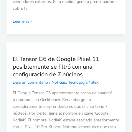
de
vendedores externos. Esta medida genera preocupaciones
los
sobre la
usuarios
Leer más »
a
vendedores
externos
El
Tensor
El Tensor G6 de Google Pixel 11
G6
posiblemente se filtró con una
de
Google
configuración de 7 núcleos
Pixel
Deja un comentario
/
Noticias
,
Tecnología
/
alex
11
posiblemente
El Google Tensor G6 aparentemente acaba de apareció
se
temprano… en Geekbench. Sin embargo, lo
filtró
verdaderamente sorprendente es que el chip tiene 7
con
núcleos. Por cierto, tiene el nombre en clave ‘Google
una
Kodiak’. El nombre ‘Kodiak’ estaba asociado anteriormente
configuración
con el Píxel 10 Pro XLpero Notebookcheck dice que esta