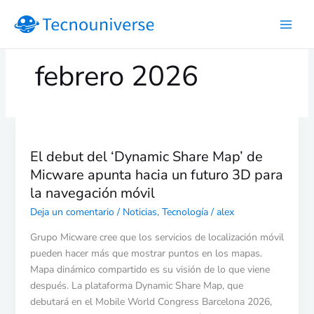
Ir
al
contenido
febrero 2026
El
debut
El debut del ‘Dynamic Share Map’ de
del
Micware apunta hacia un futuro 3D para
‘Dynamic
Share
la navegación móvil
Map’
Deja un comentario
/
Noticias
,
Tecnología
/
alex
de
Micware
Grupo Micware cree que los servicios de localización móvil
apunta
pueden hacer más que mostrar puntos en los mapas.
hacia
Mapa dinámico compartido es su visión de lo que viene
un
después. La plataforma Dynamic Share Map, que
futuro
debutará en el Mobile World Congress Barcelona 2026,