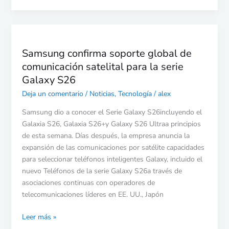
Samsung
confirma
Samsung confirma soporte global de
soporte
comunicación satelital para la serie
global
de
Galaxy S26
comunicación
Deja un comentario
/
Noticias
,
Tecnología
/
alex
satelital
para
Samsung dio a conocer el Serie Galaxy S26incluyendo el
la
Galaxia S26, Galaxia S26+y Galaxy S26 Ultraa principios
serie
de esta semana. Días después, la empresa anuncia la
Galaxy
expansión de las comunicaciones por satélite capacidades
S26
para seleccionar teléfonos inteligentes Galaxy, incluido el
nuevo Teléfonos de la serie Galaxy S26a través de
asociaciones continuas con operadores de
telecomunicaciones líderes en EE. UU., Japón
Leer más »