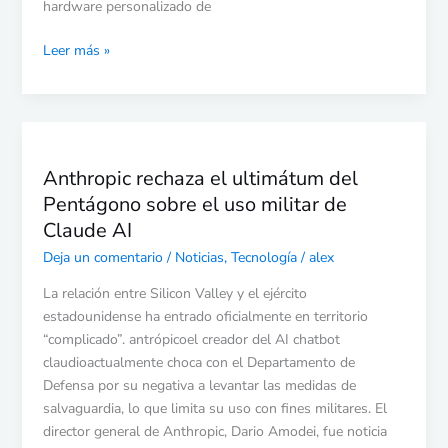
de
hardware personalizado de
miles
Leer más »
de
millones
de
dólares
Anthropic
rechaza
Anthropic rechaza el ultimátum del
el
Pentágono sobre el uso militar de
ultimátum
del
Claude AI
Pentágono
Deja un comentario
/
Noticias
,
Tecnología
/
alex
sobre
el
La relación entre Silicon Valley y el ejército
uso
estadounidense ha entrado oficialmente en territorio
militar
“complicado”. antrópicoel creador del AI chatbot
de
claudioactualmente choca con el Departamento de
Claude
Defensa por su negativa a levantar las medidas de
AI
salvaguardia, lo que limita su uso con fines militares. El
director general de Anthropic, Dario Amodei, fue noticia