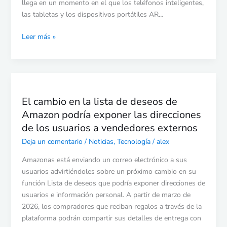
3D
llega en un momento en el que los teléfonos inteligentes,
para
las tabletas y los dispositivos portátiles AR…
la
Leer más »
navegación
móvil
El
cambio
El cambio en la lista de deseos de
en
Amazon podría exponer las direcciones
la
lista
de los usuarios a vendedores externos
de
Deja un comentario
/
Noticias
,
Tecnología
/
alex
deseos
de
Amazonas está enviando un correo electrónico a sus
Amazon
usuarios advirtiéndoles sobre un próximo cambio en su
podría
función Lista de deseos que podría exponer direcciones de
exponer
usuarios e información personal. A partir de marzo de
las
2026, los compradores que reciban regalos a través de la
direcciones
plataforma podrán compartir sus detalles de entrega con