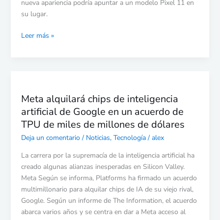
de
nueva apariencia podría apuntar a un modelo Pixel 11 en
7
su lugar.
núcleos
Leer más »
Meta
alquilará
Meta alquilará chips de inteligencia
chips
artificial de Google en un acuerdo de
de
inteligencia
TPU de miles de millones de dólares
artificial
Deja un comentario
/
Noticias
,
Tecnología
/
alex
de
Google
La carrera por la supremacía de la inteligencia artificial ha
en
creado algunas alianzas inesperadas en Silicon Valley.
un
Meta Según se informa, Platforms ha firmado un acuerdo
acuerdo
multimillonario para alquilar chips de IA de su viejo rival,
de
Google. Según un informe de The Information, el acuerdo
TPU
abarca varios años y se centra en dar a Meta acceso al