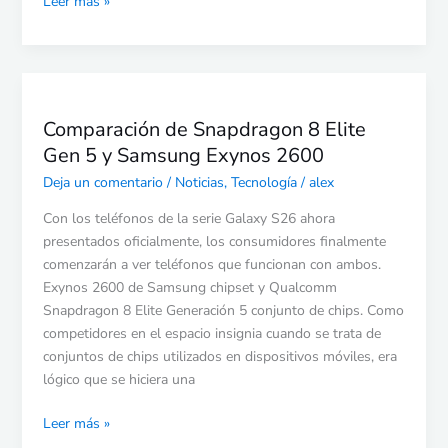
Leer más »
Comparación
de
Comparación de Snapdragon 8 Elite
Snapdragon
Gen 5 y Samsung Exynos 2600
8
Elite
Deja un comentario
/
Noticias
,
Tecnología
/
alex
Gen
Con los teléfonos de la serie Galaxy S26 ahora
5
presentados oficialmente, los consumidores finalmente
y
comenzarán a ver teléfonos que funcionan con ambos.
Samsung
Exynos 2600 de Samsung chipset y Qualcomm
Exynos
Snapdragon 8 Elite Generación 5 conjunto de chips. Como
2600
competidores en el espacio insignia cuando se trata de
conjuntos de chips utilizados en dispositivos móviles, era
lógico que se hiciera una
Leer más »