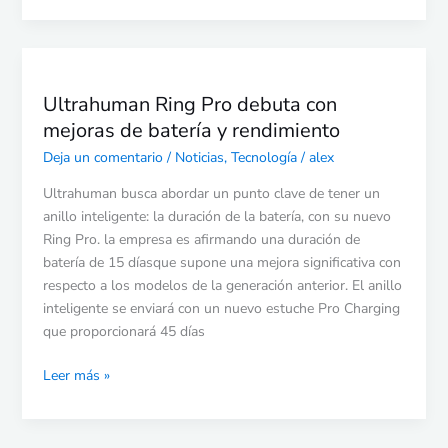
Ultrahuman
Ring
Ultrahuman Ring Pro debuta con
Pro
mejoras de batería y rendimiento
debuta
con
Deja un comentario
/
Noticias
,
Tecnología
/
alex
mejoras
Ultrahuman busca abordar un punto clave de tener un
de
anillo inteligente: la duración de la batería, con su nuevo
batería
Ring Pro. la empresa es afirmando una duración de
y
batería de 15 díasque supone una mejora significativa con
rendimiento
respecto a los modelos de la generación anterior. El anillo
inteligente se enviará con un nuevo estuche Pro Charging
que proporcionará 45 días
Leer más »