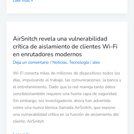
Leer más »
AirSnitch
revela
AirSnitch revela una vulnerabilidad
una
crítica de aislamiento de clientes Wi-Fi
vulnerabilidad
crítica
en enrutadores modernos
de
Deja un comentario
/
Noticias
,
Tecnología
/
alex
aislamiento
de
Wi-Fi conecta miles de millones de dispositivos todos los
clientes
días, impulsando el trabajo, las comunicaciones, la banca y
Wi-
el entretenimiento. Dado que la red maneja tanto datos
Fi
sensiblestambién requiere una fuerte capa de seguridad.
en
Sin embargo, los investigadores ahora han advertido
enrutadores
sobre una nueva técnica llamada AirSnitch, que expone
modernos
una vulnerabilidad crítica en la función de aislamiento del
cliente. AirSnitch