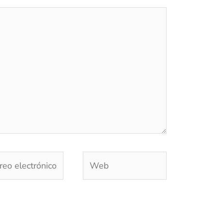
eo
Web
trónico*