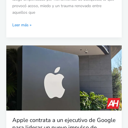
provocó acoso, miedo y un trauma renovado entre
aquellos que
Leer más »
Apple
contrata
a
un
ejecutivo
de
Google
para
liderar
un
nuevo
Apple contrata a un ejecutivo de Google
impulso
para liderar un nuevo impulso de
de