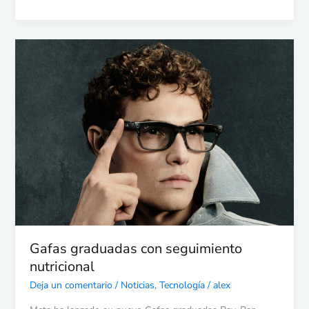
Gafas
graduadas
con
seguimiento
nutricional
Gafas graduadas con seguimiento
nutricional
Deja un comentario
/
Noticias
,
Tecnología
/
alex