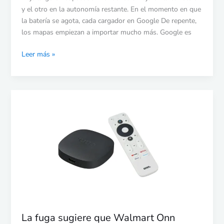
de
y el otro en la autonomía restante. En el momento en que
los
la batería se agota, cada cargador en Google De repente,
conductores
los mapas empiezan a importar mucho más. Google es
por
la
Leer más »
autonomía
La
fuga
sugiere
que
Walmart
Onn
Google
TV
4K
Streaming
Stick
La fuga sugiere que Walmart Onn
llegará