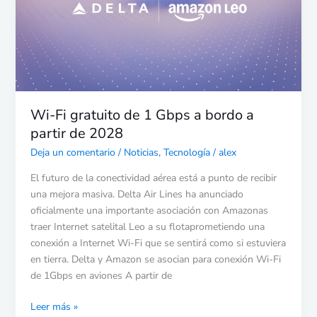
1
Gbps
a
bordo
a
partir
de
Wi-Fi gratuito de 1 Gbps a bordo a
2028
partir de 2028
Deja un comentario
/
Noticias
,
Tecnología
/
alex
El futuro de la conectividad aérea está a punto de recibir
una mejora masiva. Delta Air Lines ha anunciado
oficialmente una importante asociación con Amazonas
traer Internet satelital Leo a su flotaprometiendo una
conexión a Internet Wi-Fi que se sentirá como si estuviera
en tierra. Delta y Amazon se asocian para conexión Wi-Fi
de 1Gbps en aviones A partir de
Leer más »