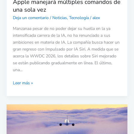
Apple manejará múltiples comandos de
de
una sola vez
una
sola
Deja un comentario
/
Noticias
,
Tecnología
/
alex
vez
Manzanaa pesar de no poder dejar su huella en la ya
intensificada carrera de la IA, no ha renunciado a sus
ambiciones en materia de IA. La compañía busca hacer un
gran regreso con Impulsado por IA Siri. A medida que se
acerca la WWDC 2026, los detalles sobre Siri mejorado
se están publicando gradualmente en línea. El último,
una…
Leer más »
Wi-
Fi
gratuito
de