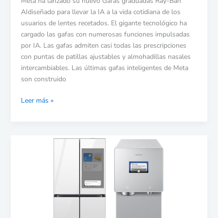
Meta ha lanzado su nuevo Gafas graduadas Ray-Ban
AIdiseñado para llevar la IA a la vida cotidiana de los
usuarios de lentes recetados. El gigante tecnológico ha
cargado las gafas con numerosas funciones impulsadas
por IA. Las gafas admiten casi todas las prescripciones
con puntas de patillas ajustables y almohadillas nasales
intercambiables. Las últimas gafas inteligentes de Meta
son construido
Leer más »
Nuevas
funciones
de
voz
para
dispositivos
Samsung