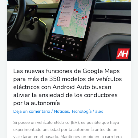
nuevas
funciones
de
Google
Maps
para
más
de
350
modelos
Las nuevas funciones de Google Maps
de
para más de 350 modelos de vehículos
vehículos
eléctricos con Android Auto buscan
eléctricos
con
aliviar la ansiedad de los conductores
Android
por la autonomía
Auto
Deja un comentario
/
Noticias
,
Tecnología
/
alex
buscan
aliviar
Si posee un vehículo eléctrico (EV), es posible que haya
la
experimentado ansiedad por la autonomía antes de un
ansiedad
viaje largo en el pasado. Mantienes un ojo en la carretera