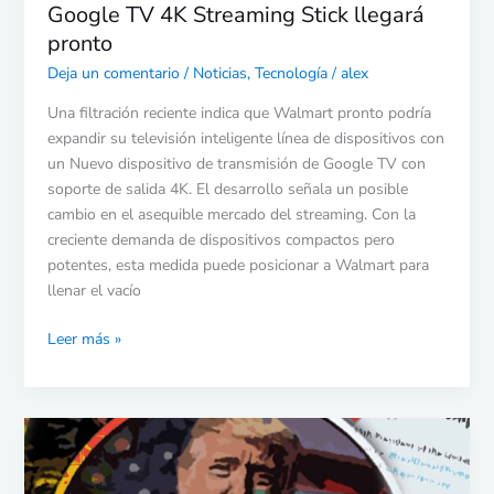
Google TV 4K Streaming Stick llegará
pronto
pronto
Deja un comentario
/
Noticias
,
Tecnología
/
alex
Una filtración reciente indica que Walmart pronto podría
expandir su televisión inteligente línea de dispositivos con
un Nuevo dispositivo de transmisión de Google TV con
soporte de salida 4K. El desarrollo señala un posible
cambio en el asequible mercado del streaming. Con la
creciente demanda de dispositivos compactos pero
potentes, esta medida puede posicionar a Walmart para
llenar el vacío
Leer más »
Víctimas
de
Epstein