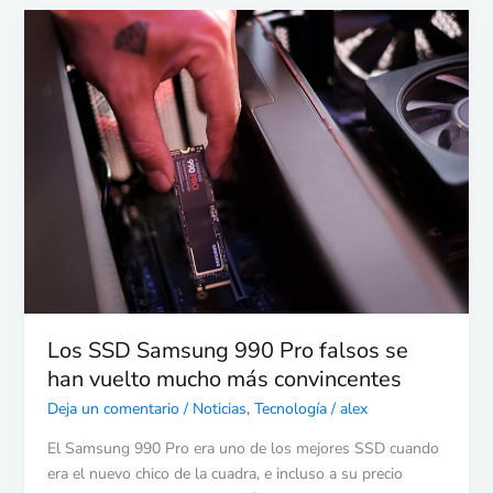
Los
SSD
Samsung
990
Pro
falsos
se
han
vuelto
mucho
más
convincentes
Los SSD Samsung 990 Pro falsos se
han vuelto mucho más convincentes
Deja un comentario
/
Noticias
,
Tecnología
/
alex
El Samsung 990 Pro era uno de los mejores SSD cuando
era el nuevo chico de la cuadra, e incluso a su precio