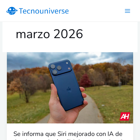
Ir
al
contenido
marzo 2026
Se
informa
que
Siri
mejorado
con
IA
de
Apple
manejará
múltiples
Se informa que Siri mejorado con IA de
comandos