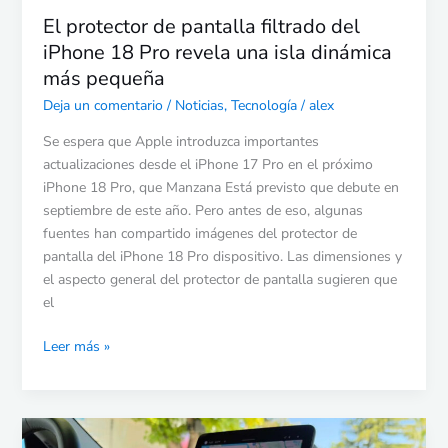
una
El protector de pantalla filtrado del
isla
iPhone 18 Pro revela una isla dinámica
dinámica
más pequeña
más
pequeña
Deja un comentario
/
Noticias
,
Tecnología
/
alex
Se espera que Apple introduzca importantes
actualizaciones desde el iPhone 17 Pro en el próximo
iPhone 18 Pro, que Manzana Está previsto que debute en
septiembre de este año. Pero antes de eso, algunas
fuentes han compartido imágenes del protector de
pantalla del iPhone 18 Pro dispositivo. Las dimensiones y
el aspecto general del protector de pantalla sugieren que
el
Leer más »
Las