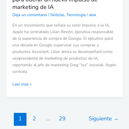
marketing de IA
marketing
de
Deja un comentario
/
Noticias
,
Tecnología
/
alex
IA
En un movimiento que señala su serio impulso a la IA,
Apple ha contratado Lilian Rincón, ejecutiva responsable
de la experiencia de compra de Google. El ejecutivo pasó
una década en Google supervisar sus compras y
productos Assistant. Lilian ahora se desempeñará como
vicepresidenta de marketing de productos de IA,
reportando al jefe de marketing Greg “Joz” Joswiak. Apple
contrata
Leer más »
1
2
…
29
Siguiente
→