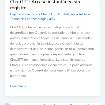
ChatGPT: Acceso instantáneo sin
instantáneo
sin
registro
registro
Deja un comentario
/
Chat GPT
,
IA
,
Inteligencia Artificial
,
Tendencias en tecnología
/
alex
ChatGPT, la herramienta de inteligencia artificial
desarrollada por OpenAI, ha marcado un hito al ofrecer
acceso instantáneo a todos los usuarios sin la necesidad
de registro previo. Esta iniciativa de OpenAI busca
democratizar el uso de la inteligencia artificial, permitiendo
que cualquier persona pueda experimentar y utilizar
ChatGPT de manera inmediata. La disponibilidad de
ChatGPT sin restricciones de cuenta es un paso adelante
en la visión de OpenAI de hacer que la IA sea accesible
para todos.
Leer más »