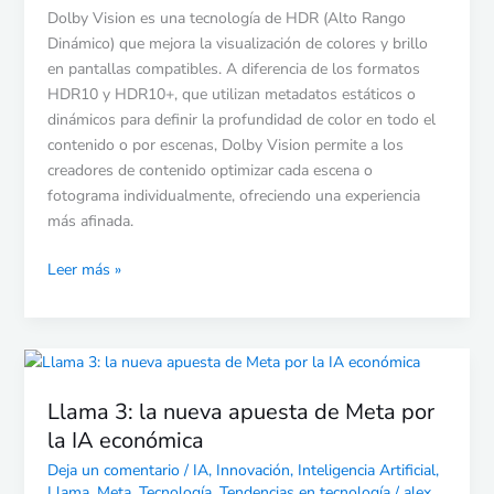
Dolby Vision es una tecnología de HDR (Alto Rango
tecnología
Dinámico) que mejora la visualización de colores y brillo
HDR
en pantallas compatibles. A diferencia de los formatos
HDR10 y HDR10+, que utilizan metadatos estáticos o
dinámicos para definir la profundidad de color en todo el
contenido o por escenas, Dolby Vision permite a los
creadores de contenido optimizar cada escena o
fotograma individualmente, ofreciendo una experiencia
más afinada.
Leer más »
Llama
3:
Llama 3: la nueva apuesta de Meta por
la
nueva
la IA económica
apuesta
Deja un comentario
/
IA
,
Innovación
,
Inteligencia Artificial
,
de
Llama
,
Meta
,
Tecnología
,
Tendencias en tecnología
/
alex