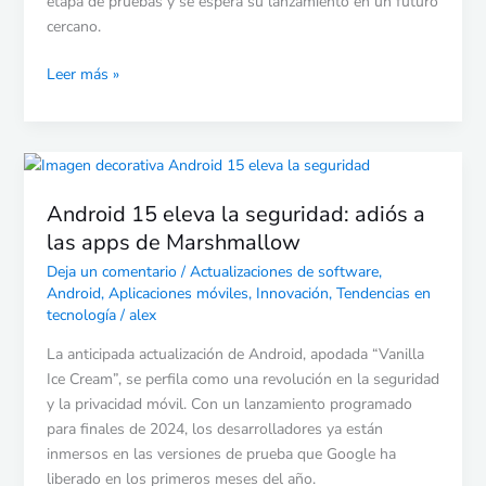
etapa de pruebas y se espera su lanzamiento en un futuro
cercano.
Leer más »
Android
15
Android 15 eleva la seguridad: adiós a
eleva
la
las apps de Marshmallow
seguridad:
Deja un comentario
/
Actualizaciones de software
,
adiós
Android
,
Aplicaciones móviles
,
Innovación
,
Tendencias en
a
tecnología
/
alex
las
La anticipada actualización de Android, apodada “Vanilla
apps
Ice Cream”, se perfila como una revolución en la seguridad
de
y la privacidad móvil. Con un lanzamiento programado
Marshmallow
para finales de 2024, los desarrolladores ya están
inmersos en las versiones de prueba que Google ha
liberado en los primeros meses del año.