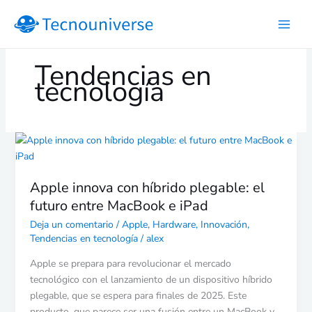
Ir
al
contenido
Tendencias en
tecnología
Apple
innova
con
Apple innova con híbrido plegable: el
híbrido
futuro entre MacBook e iPad
plegable:
el
Deja un comentario
/
Apple
,
Hardware
,
Innovación
,
futuro
Tendencias en tecnología
/
alex
entre
Apple se prepara para revolucionar el mercado
MacBook
tecnológico con el lanzamiento de un dispositivo híbrido
e
plegable, que se espera para finales de 2025. Este
iPad
producto, que parece ser una fusión entre un MacBook y