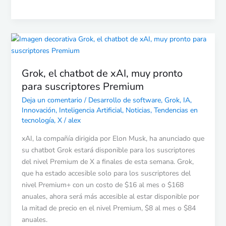
Grok,
el
chatbot
Grok, el chatbot de xAI, muy pronto
de
para suscriptores Premium
xAI,
muy
Deja un comentario
/
Desarrollo de software
,
Grok
,
IA
,
pronto
Innovación
,
Inteligencia Artificial
,
Noticias
,
Tendencias en
para
tecnología
,
X
/
alex
suscriptores
xAI, la compañía dirigida por Elon Musk, ha anunciado que
Premium
su chatbot Grok estará disponible para los suscriptores
del nivel Premium de X a finales de esta semana. Grok,
que ha estado accesible solo para los suscriptores del
nivel Premium+ con un costo de $16 al mes o $168
anuales, ahora será más accesible al estar disponible por
la mitad de precio en el nivel Premium, $8 al mes o $84
anuales.