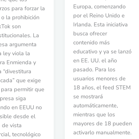
Europa, comenzando
rzos para forzar la
por el Reino Unido e
 o la prohibición
Irlanda. Esta iniciativa
kTok son
busca ofrecer
stitucionales. La
contenido más
esa argumenta
educativo y ya se lanzó
 ley viola la
en EE. UU. el año
ra Enmienda y
pasado. Para los
a “divestitura
usuarios menores de
ficada” que exige
18 años, el feed STEM
y para permitir que
se mostrará
presa siga
automáticamente,
ando en EEUU no
mientras que los
sible desde el
mayores de 18 pueden
 de vista
activarlo manualmente.
cial, tecnológico