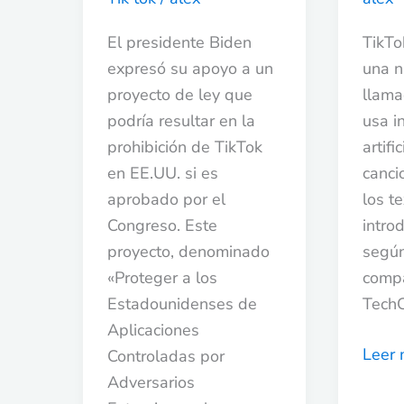
congreso
El presidente Biden
TikTo
expresó su apoyo a un
una n
proyecto de ley que
llama
podría resultar en la
usa i
prohibición de TikTok
artifi
en EE.UU. si es
canci
aprobado por el
los t
Congreso. Este
intro
proyecto, denominado
según
«Proteger a los
comp
Estadounidenses de
Tech
Aplicaciones
Leer 
Controladas por
Adversarios