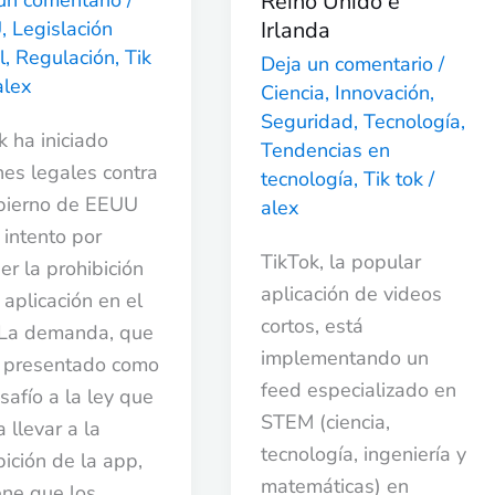
un comentario
/
Reino Unido e
Irlanda
U
,
Legislación
Irlanda
U
l
,
Regulación
,
Tik
Deja un comentario
/
alex
Ciencia
,
Innovación
,
Seguridad
,
Tecnología
,
k ha iniciado
Tendencias en
nes legales contra
tecnología
,
Tik tok
/
bierno de EEUU
alex
 intento por
TikTok, la popular
er la prohibición
aplicación de videos
 aplicación en el
cortos, está
 La demanda, que
implementando un
 presentado como
feed especializado en
safío a la ley que
STEM (ciencia,
 llevar a la
tecnología, ingeniería y
bición de la app,
matemáticas) en
ene que los