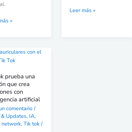
al.
Leer más »
más »
k
ba
ok prueba una
ón
ón que crea
iones con
igencia artificial
ones
un comentario
/
 & Updates
,
IA
,
gencia
l network
,
Tik tok
/
ial