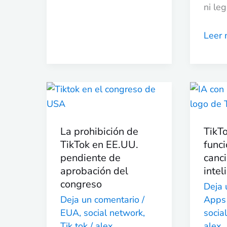
ni leg
Leer 
La
TikTo
prohibición
prue
de
una
La prohibición de
TikT
TikTok
funci
TikTok en EE.UU.
funci
en
que
pendiente de
canc
EE.UU.
crea
aprobación del
intel
pendiente
canci
congreso
Deja 
de
con
Deja un comentario
/
Apps
aprobación
inteli
EUA
,
social network
,
socia
del
artific
Tik tok
/
alex
alex