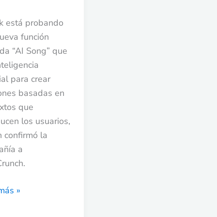
k está probando
ueva función
da “AI Song” que
nteligencia
cial para crear
ones basadas en
extos que
ducen los usuarios,
 confirmó la
añía a
Crunch.
más »