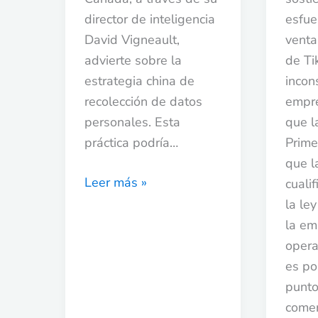
director de inteligencia
esfue
David Vigneault,
venta
advierte sobre la
de Ti
estrategia china de
incon
recolección de datos
empr
personales. Esta
que la
práctica podría…
Prime
que l
Leer más »
cuali
la le
la em
oper
es po
punto
comer