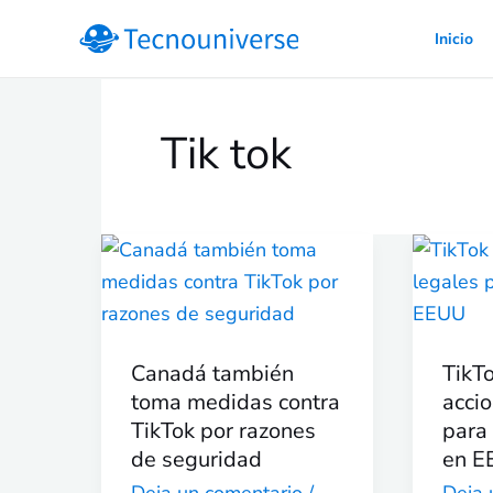
Ir
Inicio
al
contenido
Tik tok
Canadá
TikTo
también
empr
toma
accio
medidas
legal
Canadá también
TikT
contra
para
toma medidas contra
acci
TikTok
frena
TikTok por razones
para 
por
su
de seguridad
en E
razones
veto