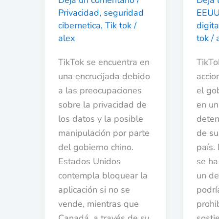
Deja un comentario
/
Deja 
de
en
Privacidad
,
seguridad
EEU
seguridad
EEU
cibernetica
,
Tik tok
/
digita
alex
tok
/
TikTok se encuentra en
TikTo
una encrucijada debido
accio
a las preocupaciones
el go
sobre la privacidad de
en un
los datos y la posible
deten
manipulación por parte
de su
del gobierno chino.
país.
Estados Unidos
se ha
contempla bloquear la
un de
aplicación si no se
podría
vende, mientras que
prohi
Canadá, a través de su
sosti