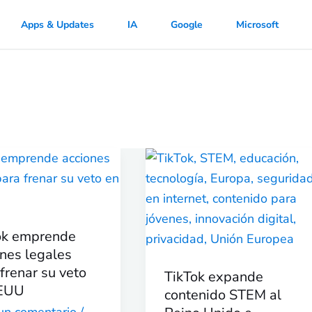
Apps & Updates
IA
Google
Microsoft
k
TikTok
ende
expande
nes
contenido
es
STEM
ok emprende
al
ones legales
r
Reino
frenar su veto
TikTok expande
Unido
EUU
contenido STEM al
e