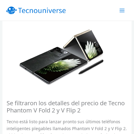
Ir
al
contenido
Se filtraron los detalles del precio de Tecno
Phantom V Fold 2 y V Flip 2
Tecno está listo para lanzar pronto sus últimos teléfonos
inteligentes plegables llamados Phantom V Fold 2 y V Flip 2.