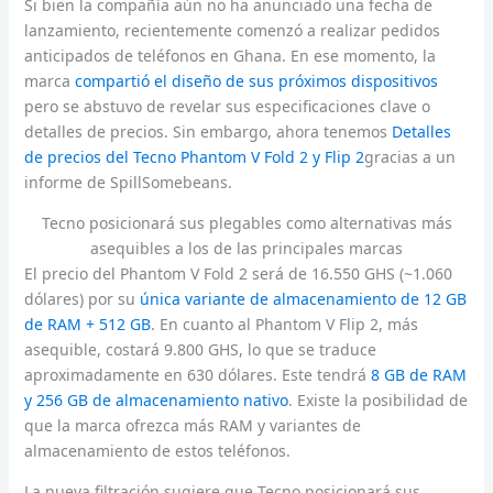
Si bien la compañía aún no ha anunciado una fecha de
lanzamiento, recientemente comenzó a realizar pedidos
anticipados de teléfonos en Ghana. En ese momento, la
marca
compartió el diseño de sus próximos dispositivos
pero se abstuvo de revelar sus especificaciones clave o
detalles de precios. Sin embargo, ahora tenemos
Detalles
de precios del Tecno Phantom V Fold 2 y Flip 2
gracias a un
informe de SpillSomebeans.
Tecno posicionará sus plegables como alternativas más
asequibles a los de las principales marcas
El precio del Phantom V Fold 2 será de 16.550 GHS (~1.060
dólares) por su
única variante de almacenamiento de 12 GB
de RAM + 512 GB
. En cuanto al Phantom V Flip 2, más
asequible, costará 9.800 GHS, lo que se traduce
aproximadamente en 630 dólares. Este tendrá
8 GB de RAM
y 256 GB de almacenamiento nativo
. Existe la posibilidad de
que la marca ofrezca más RAM y variantes de
almacenamiento de estos teléfonos.
La nueva filtración sugiere que Tecno posicionará sus