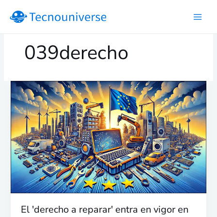
Ir
al
contenido
039derecho
El
'derecho
a
reparar'
entra
en
vigor
en
Europa
El 'derecho a reparar' entra en vigor en