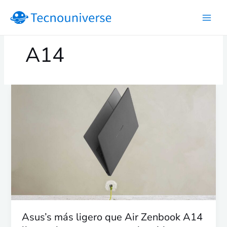
Ir
al
contenido
A14
Asus’s
más
ligero
que
Air
Zenbook
A14
llega
a
los
estantes
Asus’s más ligero que Air Zenbook A14
estadounidenses