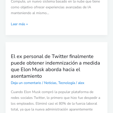
Apple
Compute, un nuevo sistema basado en la nube que tiene
como objetivo ofrecer experiencias avanzadas de IA
manteniendo al mismo…
Leer más »
El
ex
El ex personal de Twitter finalmente
personal
puede obtener indemnización a medida
de
Twitter
que Elon Musk aborda hacia el
finalmente
asentamiento
puede
Deja un comentario
/
Noticias
,
Tecnología
/
alex
obtener
indemnización
Cuando Elon Musk compró la popular plataforma de
a
redes sociales Twitter, lo primero que hizo fue despedir a
medida
los empleados. Eliminó casi el 80% de la fuerza laboral
que
total, ya que la nueva administración aparentemente