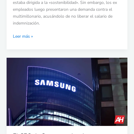
Elon
estaba dirigida a la «sostenibilidad». Sin embargo, los ex
Musk
empleados luego presentaron una demanda contra el
aborda
multimillonario, acusándolo de no liberar el salario de
hacia
indemnización.
el
asentamiento
Leer más »
El
CEO
de
Samsung
aborda
un
crecimiento
lento
con
los
inversores