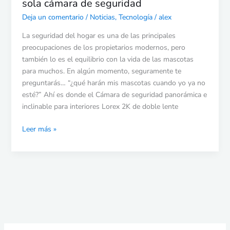
sola cámara de seguridad
y
la
Deja un comentario
/
Noticias
,
Tecnología
/
alex
vida
La seguridad del hogar es una de las principales
en
preocupaciones de los propietarios modernos, pero
una
también lo es el equilibrio con la vida de las mascotas
sola
para muchos. En algún momento, seguramente te
cámara
preguntarás… “¿qué harán mis mascotas cuando yo ya no
de
esté?” Ahí es donde el Cámara de seguridad panorámica e
seguridad
inclinable para interiores Lorex 2K de doble lente
Leer más »