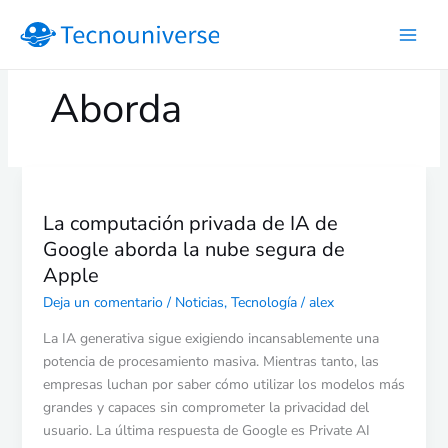
Ir
al
contenido
Aborda
La
computación
La computación privada de IA de
privada
Google aborda la nube segura de
de
IA
Apple
de
Deja un comentario
/
Noticias
,
Tecnología
/
alex
Google
aborda
La IA generativa sigue exigiendo incansablemente una
la
potencia de procesamiento masiva. Mientras tanto, las
nube
empresas luchan por saber cómo utilizar los modelos más
segura
grandes y capaces sin comprometer la privacidad del
de
usuario. La última respuesta de Google es Private AI