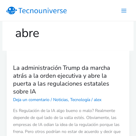
Ir
al
contenido
abre
La
administración
La administración Trump da marcha
Trump
atrás a la orden ejecutiva y abre la
da
marcha
puerta a las regulaciones estatales
atrás
sobre IA
a
Deja un comentario
/
Noticias
,
Tecnología
/
alex
la
orden
Es Regulación de la IA algo bueno o malo? Realmente
ejecutiva
depende de qué lado de la valla estés. Obviamente, las
y
empresas de IA odian la idea de la regulación porque las
abre
frena. Pero otros podrían no estar de acuerdo y decir que