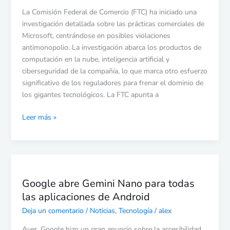
de
Microsoft
La Comisión Federal de Comercio (FTC) ha iniciado una
centrada
investigación detallada sobre las prácticas comerciales de
en
Microsoft, centrándose en posibles violaciones
la
antimonopolio. La investigación abarca los productos de
IA
computación en la nube, inteligencia artificial y
y
ciberseguridad de la compañía, lo que marca otro esfuerzo
más
significativo de los reguladores para frenar el dominio de
los gigantes tecnológicos. La FTC apunta a
Leer más »
Google
abre
Google abre Gemini Nano para todas
Gemini
las aplicaciones de Android
Nano
para
Deja un comentario
/
Noticias
,
Tecnología
/
alex
todas
Ayer, Google hizo un gran anuncio sobre la accesibilidad