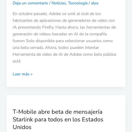
Generator
Deja un comentario
/
Noticias
,
Tecnología
/
alex
se
En octubre pasado, Adobe se unió al club de los
abre
fabricantes de aplicaciones de generadores de video con
a
IA presentando Firefly. Hasta ahora, las herramientas de
todos
generación de videos basadas en AI de la compañía
fueron Solo disponible para seleccionar usuarios como
una beta cerrada. Ahora, todos pueden intentar
Herramienta de video de AI de Adobe como beta pública
está
Leer más »
T-
Mobile
T-Mobile abre beta de mensajería
abre
Starlink para todos en los Estados
beta
de
Unidos