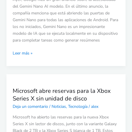
las
del Gemini Nano AI modelo. En el último anuncio, la
aplicaciones
compañía menciona que está abriendo las puertas de
de
Gemini Nano para todas las aplicaciones de Android. Para
Android
los no iniciados, Gemini Nano es un impresionante
modelo de IA que se ejecuta localmente en su dispositivo
para completar tareas como generar resúmenes
Leer más »
Microsoft
abre
Microsoft abre reservas para la Xbox
reservas
Series X sin unidad de disco
para
la
Deja un comentario
/
Noticias
,
Tecnología
/
alex
Xbox
Microsoft ha abierto las reservas para la nueva Xbox
Series
Series X sin lector de discos, junto con la variante Galaxy
X
Black de 2 TB y la Xbox Series S blanca de 1 TB. Estos
sin