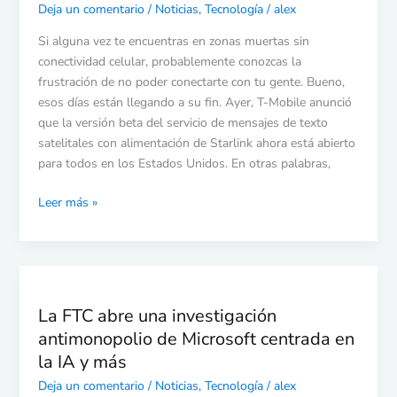
mensajería
Deja un comentario
/
Noticias
,
Tecnología
/
alex
Starlink
para
Si alguna vez te encuentras en zonas muertas sin
todos
conectividad celular, probablemente conozcas la
en
frustración de no poder conectarte con tu gente. Bueno,
los
esos días están llegando a su fin. Ayer, T-Mobile anunció
Estados
que la versión beta del servicio de mensajes de texto
Unidos
satelitales con alimentación de Starlink ahora está abierto
para todos en los Estados Unidos. En otras palabras,
Leer más »
La
FTC
La FTC abre una investigación
abre
antimonopolio de Microsoft centrada en
una
investigación
la IA y más
antimonopolio
Deja un comentario
/
Noticias
,
Tecnología
/
alex