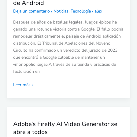
de Android
Deja un comentario
/
Noticias
,
Tecnología
/
alex
Después de años de batallas legales, Juegos épicos ha
ganado una rotunda victoria contra Google. El fallo podría
remodelar drásticamente el paisaje de Android aplicación
distribución. El Tribunal de Apelaciones del Noveno
Circuito ha confirmado un veredicto del jurado de 2023
que encontró a Google culpable de mantener un
«monopolio ilegal«A través de su tienda y prácticas de
facturación en
Leer más »
Adobe’s
Firefly
Adobe’s Firefly AI Video Generator se
AI
abre a todos
Video