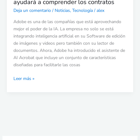
ayudará a comprender los contratos
Adobe
Acrobat
Deja un comentario
/
Noticias
,
Tecnología
/
alex
AI
Adobe es una de las compañías que está aprovechando
lo
mejor el poder de la IA. La empresa no solo se está
ayudará
integrando inteligencia artificial en su Software de edición
a
de imágenes y videos pero también con su lector de
comprender
documentos. Ahora, Adobe ha introducido el asistente de
los
AI Acrobat que incluye un conjunto de características
contratos
diseñadas para facilitarle las cosas
Leer más »