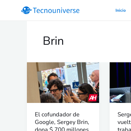
Ir
Inicio
al
contenido
Brin
El
Serg
cofundador
Brin
de
está
Google,
de
Sergey
vuelt
Brin,
en
El cofundador de
Serg
dona
Googl
Google, Sergey Brin,
vuel
$
traba
dona $ 700 millones,
trab