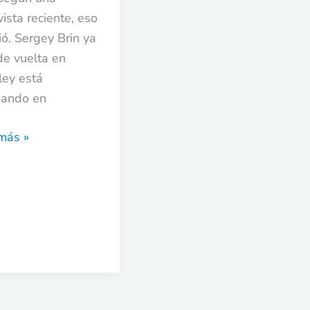
vista reciente, eso
ó. Sergey Brin ya
de vuelta en
ey está
jando en
más »