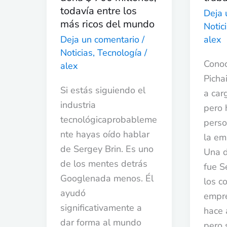
700
en
todavía entre los
Deja 
millones,
IA
más ricos del mundo
Notic
todavía
Deja un comentario
/
alex
entre
Noticias
,
Tecnología
/
los
Cono
alex
más
Picha
Si estás siguiendo el
ricos
a car
industria
del
pero 
tecnológicaprobableme
mundo
perso
nte hayas oído hablar
la em
de Sergey Brin. Es uno
Una d
de los mentes detrás
fue S
Googlenada menos. Él
los c
ayudó
empre
significativamente a
hace 
dar forma al mundo
pero 