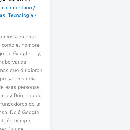
un comentario
/
ias
,
Tecnología
/
cemos a Sundar
i como el hombre
go de Google hoy,
hubo varias
nas que dirigieron
presa en su día.
e esas personas
ergey Brin, uno de
ofundadores de la
sa. Dejó Google
algún tiempo,
según una