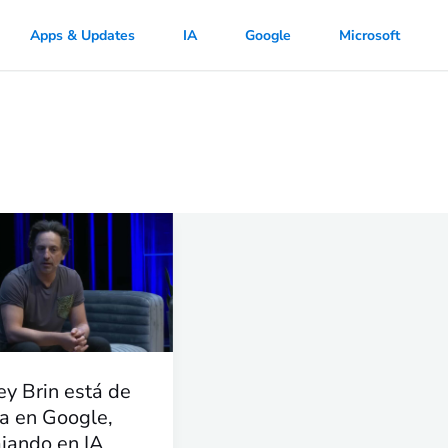
Apps & Updates
IA
Google
Microsoft
ey
a
ey Brin está de
e,
ta en Google,
jando
ajando en IA