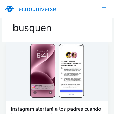
Ir
al
contenido
busquen
Instagram
alertará
a
los
padres
cuando
los
adolescentes
busquen
contenido
de
Instagram alertará a los padres cuando
autolesión