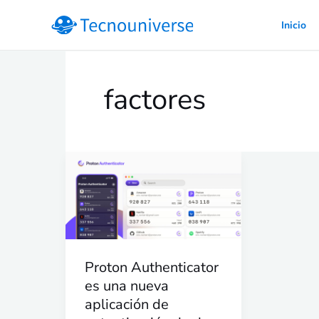
Ir
Inicio
al
contenido
factores
Proton
Authenticator
es
una
nueva
aplicación
Proton Authenticator
de
es una nueva
aplicación de
autenticación