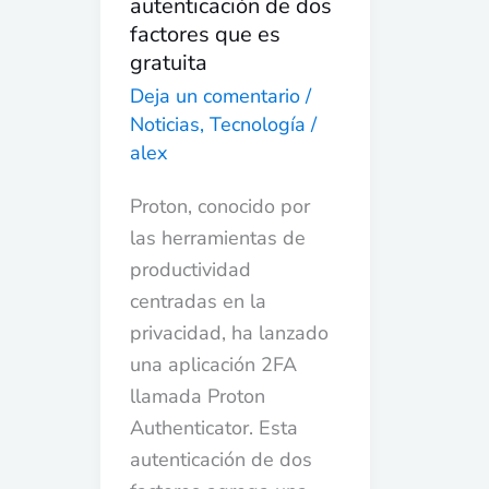
autenticación de dos
de
factores que es
dos
gratuita
factores
Deja un comentario
/
que
Noticias
,
Tecnología
/
es
alex
gratuita
Proton, conocido por
las herramientas de
productividad
centradas en la
privacidad, ha lanzado
una aplicación 2FA
llamada Proton
Authenticator. Esta
autenticación de dos