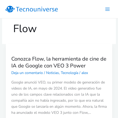
Ir
al
contenido
Flow
Conozca
Flow,
Conozca Flow, la herramienta de cine de
la
IA de Google con VEO 3 Power
herramienta
de
Deja un comentario
/
Noticias
,
Tecnología
/
alex
cine
Google anunció VEO, su primer modelo de generación de
de
videos de IA, en mayo de 2024. El video generativo fue
IA
uno de los campos clave relacionados con la IA que la
de
compañía aún no había ingresado, por lo que era natural
Google
que Google se lanzaría en algún momento. Ahora, la firma
con
ha anunciado el modelo VEO 3 junto con Flow,…
VEO