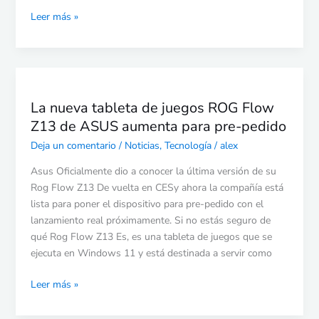
3
Leer más »
Power
La
nueva
La nueva tableta de juegos ROG Flow
tableta
Z13 de ASUS aumenta para pre-pedido
de
juegos
Deja un comentario
/
Noticias
,
Tecnología
/
alex
ROG
Asus Oficialmente dio a conocer la última versión de su
Flow
Rog Flow Z13 De vuelta en CESy ahora la compañía está
Z13
lista para poner el dispositivo para pre-pedido con el
de
lanzamiento real próximamente. Si no estás seguro de
ASUS
qué Rog Flow Z13 Es, es una tableta de juegos que se
aumenta
ejecuta en Windows 11 y está destinada a servir como
para
pre-
Leer más »
pedido