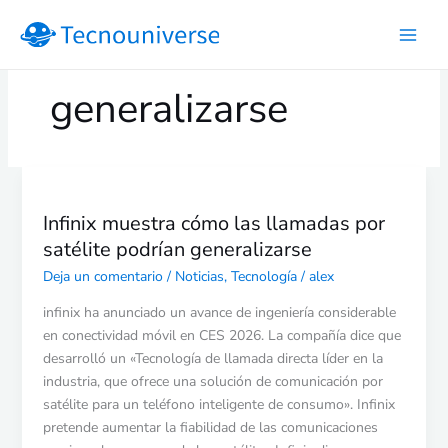
Ir
al
contenido
generalizarse
Infinix
muestra
Infinix muestra cómo las llamadas por
cómo
satélite podrían generalizarse
las
llamadas
Deja un comentario
/
Noticias
,
Tecnología
/
alex
por
infinix ha anunciado un avance de ingeniería considerable
satélite
en conectividad móvil en CES 2026. La compañía dice que
podrían
desarrolló un «Tecnología de llamada directa líder en la
generalizarse
industria, que ofrece una solución de comunicación por
satélite para un teléfono inteligente de consumo». Infinix
pretende aumentar la fiabilidad de las comunicaciones