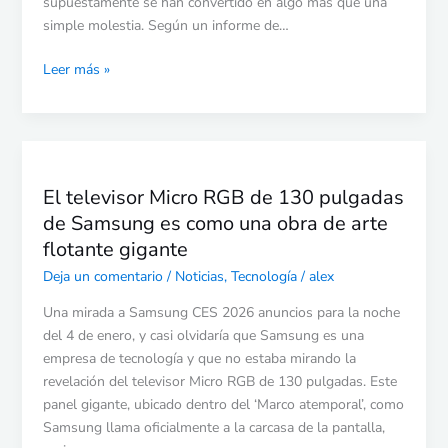
supuestamente se han convertido en algo más que una
simple molestia. Según un informe de…
Leer más »
El
televisor
El televisor Micro RGB de 130 pulgadas
Micro
de Samsung es como una obra de arte
RGB
de
flotante gigante
130
Deja un comentario
/
Noticias
,
Tecnología
/
alex
pulgadas
de
Una mirada a Samsung CES 2026 anuncios para la noche
Samsung
del 4 de enero, y casi olvidaría que Samsung es una
es
empresa de tecnología y que no estaba mirando la
como
revelación del televisor Micro RGB de 130 pulgadas. Este
una
panel gigante, ubicado dentro del ‘Marco atemporal’, como
obra
Samsung llama oficialmente a la carcasa de la pantalla,