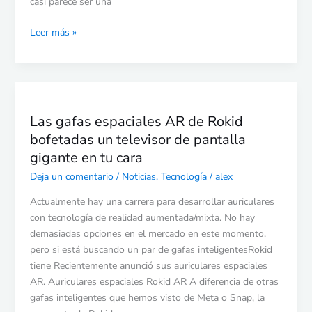
de
casi parece ser una
arte
Leer más »
flotante
gigante
Las
gafas
Las gafas espaciales AR de Rokid
espaciales
bofetadas un televisor de pantalla
AR
de
gigante en tu cara
Rokid
Deja un comentario
/
Noticias
,
Tecnología
/
alex
bofetadas
un
Actualmente hay una carrera para desarrollar auriculares
televisor
con tecnología de realidad aumentada/mixta. No hay
de
demasiadas opciones en el mercado en este momento,
pantalla
pero si está buscando un par de gafas inteligentesRokid
gigante
tiene Recientemente anunció sus auriculares espaciales
en
AR. Auriculares espaciales Rokid AR A diferencia de otras
tu
gafas inteligentes que hemos visto de Meta o Snap, la