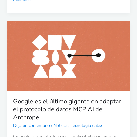
de
sacudida
de
la
Google
industria
es
el
último
gigante
en
adoptar
el
protocolo
de
datos
Google es el último gigante en adoptar
MCP
el protocolo de datos MCP AI de
AI
Anthrope
de
Anthrope
Deja un comentario
/
Noticias
,
Tecnología
/
alex
Competencia en el inteligencia artificial El segmento es