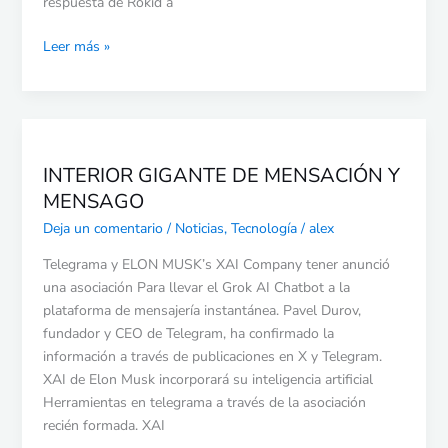
cara
respuesta de Rokid a
Leer más »
INTERIOR
GIGANTE
INTERIOR GIGANTE DE MENSACIÓN Y
DE
MENSAGO
MENSACIÓN
Y
Deja un comentario
/
Noticias
,
Tecnología
/
alex
MENSAGO
Telegrama y ELON MUSK’s XAI Company tener anunció
una asociación Para llevar el Grok AI Chatbot a la
plataforma de mensajería instantánea. Pavel Durov,
fundador y CEO de Telegram, ha confirmado la
información a través de publicaciones en X y Telegram.
XAI de Elon Musk incorporará su inteligencia artificial
Herramientas en telegrama a través de la asociación
recién formada. XAI