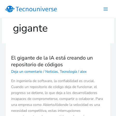
Ir
al
contenido
gigante
El
gigante
El gigante de la IA está creando un
de
repositorio de códigos
la
IA
Deja un comentario
/
Noticias
,
Tecnología
/
alex
está
En ingeniería de software, la confiabilidad es crucial.
creando
Cuando un repositorio de código deja de funcionar, el
un
progreso se detiene, lo que deja a los desarrolladores
repositorio
incapaces de comprometerse, compartir o colaborar. Para
de
una empresa como AbiertoAIdonde la velocidad es una
códigos
necesidad competitiva, estas interrupciones