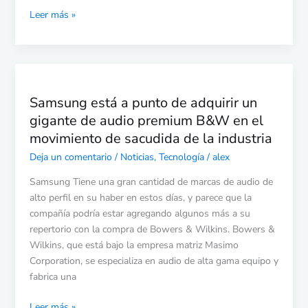
Leer más »
Samsung
está
Samsung está a punto de adquirir un
a
gigante de audio premium B&W en el
punto
de
movimiento de sacudida de la industria
adquirir
Deja un comentario
/
Noticias
,
Tecnología
/
alex
un
gigante
Samsung Tiene una gran cantidad de marcas de audio de
de
alto perfil en su haber en estos días, y parece que la
audio
compañía podría estar agregando algunos más a su
premium
repertorio con la compra de Bowers & Wilkins. Bowers &
B&W
Wilkins, que está bajo la empresa matriz Masimo
en
Corporation, se especializa en audio de alta gama equipo y
el
fabrica una
movimiento
Leer más »