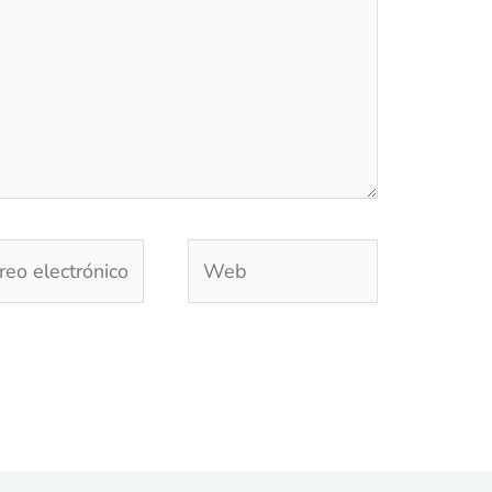
eo
Web
trónico*