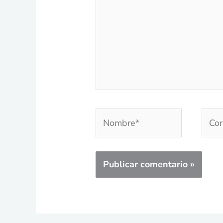
Nombre*
Corr
elec