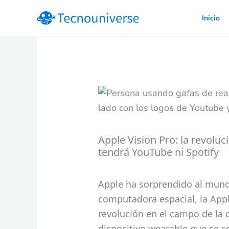
Ir
Inicio
al
contenido
Apple Vision Pro: la revolu
tendrá YouTube ni Spotify
Apple ha sorprendido al mund
computadora espacial, la App
revolución en el campo de la 
dispositivo wearable que se co