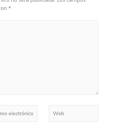
 con
*
eo
Web
trónico*