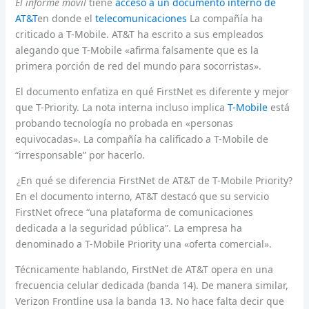
El informe móvil
tiene
acceso a un documento interno de
AT&T
en donde el
telecomunicaciones
La compañía ha
criticado a T-Mobile. AT&T ha escrito a sus empleados
alegando que T-Mobile «afirma falsamente que es la
primera porción de red del mundo para socorristas».
El documento enfatiza en qué FirstNet es diferente y mejor
que T-Priority. La nota interna incluso implica
T-Mobile
está
probando tecnología no probada en «personas
equivocadas». La compañía ha calificado a T-Mobile de
“irresponsable” por hacerlo.
¿En qué se diferencia FirstNet de AT&T de T-Mobile Priority?
En el documento interno, AT&T destacó que su servicio
FirstNet ofrece “una plataforma de comunicaciones
dedicada a la seguridad pública”. La empresa ha
denominado a T-Mobile Priority una «oferta comercial».
Técnicamente hablando, FirstNet de AT&T opera en una
frecuencia celular dedicada (banda 14). De manera similar,
Verizon Frontline usa la banda 13. No hace falta decir que