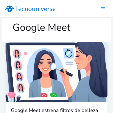
Ir
al
contenido
Google Meet
Google
Meet
estrena
filtros
de
belleza
en
su
versión
de
escritorio
Google Meet estrena filtros de belleza