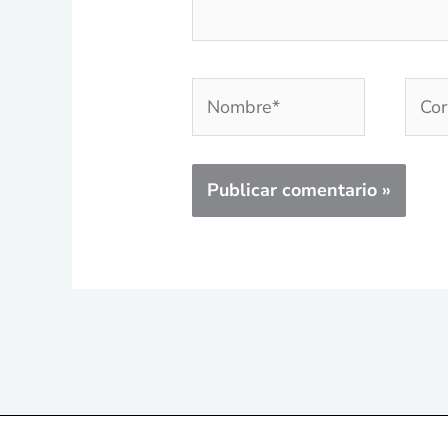
Nombre*
Corr
elec