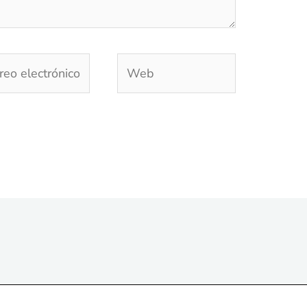
eo
Web
trónico*