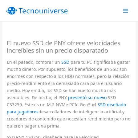
Ir
al
contenido
El nuevo SSD de PNY ofrece velocidades
increíbles sin un precio disparatado
En el pasado, comprar un
SSD
para tu PC significaba gastar
mucho dinero. Por supuesto, los beneficios de un SSD son
enormes con respecto a los HDD normales, pero la relación
precio-rendimiento era demasiado cara para el usuario
medio. Hoy en día, los SSD se han vuelto mucho más
asequibles. De hecho, el PNY
presentó su nuevo
SSD
CS3250. Este es un M.2 NVMe PCIe Gen5 x4
SSD diseñado
para jugadores
desarrolladores de inteligencia artificial y
creadores de contenido que necesitan rendimiento pero no
quieren pagar una prima.
SSD PNY CS3250, diseñada para la velocidad