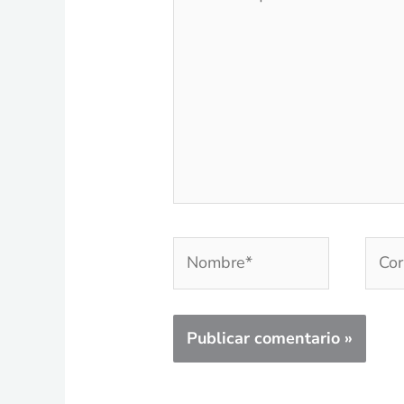
aquí...
Nombre*
Corr
elec