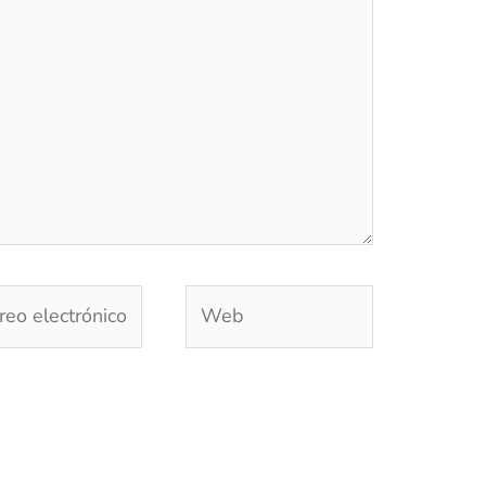
eo
Web
trónico*