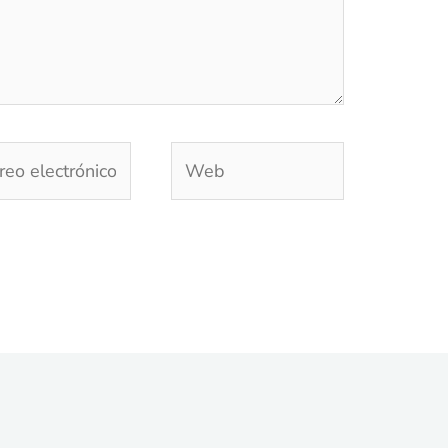
eo
Web
trónico*