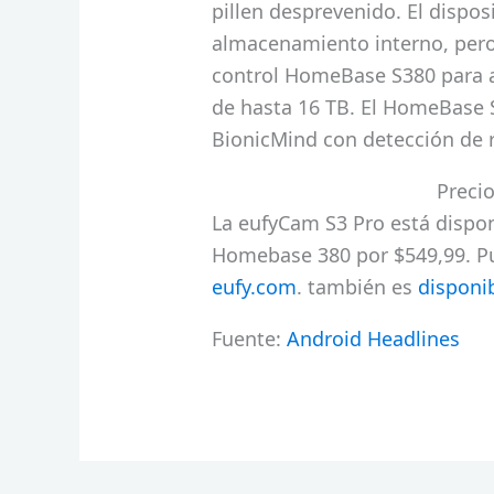
pillen desprevenido. El dispos
almacenamiento interno, pero 
control HomeBase S380 para 
de hasta 16 TB. El HomeBase S
BionicMind con detección de r
Precio
La eufyCam S3 Pro está dispo
Homebase 380 por $549,99. Pu
eufy.com
. también es
disponi
Fuente:
Android Headlines