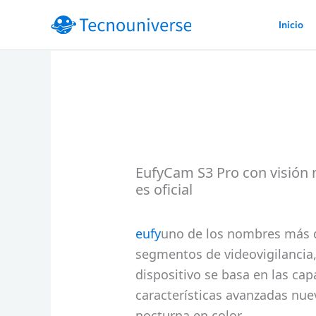
Ir
Inicio
al
contenido
EufyCam S3 Pro con visión n
es oficial
eufy
uno de los nombres más 
segmentos de videovigilancia,
dispositivo se basa en las ca
características avanzadas nue
nocturna en color.