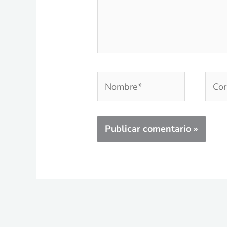
Nombre*
Corr
elec