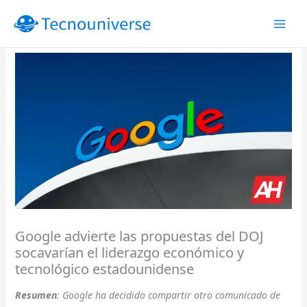
Ir
al
contenido
Google advierte las propuestas del DOJ
socavarían el liderazgo económico y
tecnológico estadounidense
Resumen
: Google ha decidido compartir otro comunicado de