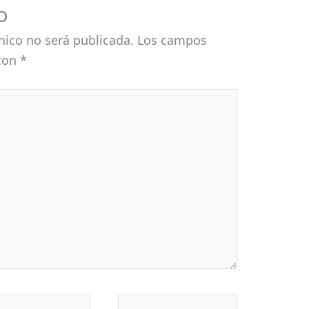
o
nico no será publicada.
Los campos
 con
*
eo
Web