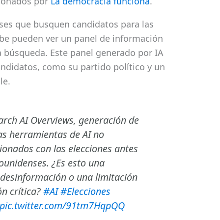
cionados por
La democracia funciona
.
ses que busquen candidatos para las
ube pueden ver un panel de información
a búsqueda. Este panel generado por IA
candidatos, como su partido político y un
le.
rch AI Overviews, generación de
as herramientas de AI no
onados con las elecciones antes
dounidenses. ¿Es esto una
 desinformación o una limitación
ón crítica?
#AI
#Elecciones
pic.twitter.com/91tm7HqpQQ