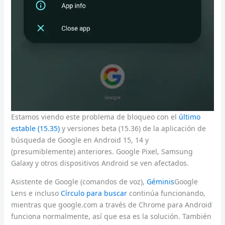
Estamos viendo este problema de bloqueo con el
último
estable (15.35)
y versiones beta (15.36) de la aplicación de
búsqueda de Google en Android 15, 14 y
(presumiblemente) anteriores. Google Pixel, Samsung
Galaxy y otros dispositivos Android se ven afectados.
Asistente de Google (comandos de voz),
Géminis
Google
Lens e incluso
Círculo para buscar
continúa funcionando,
mientras que google.com a través de Chrome para Android
funciona normalmente, así que esa es la solución. También