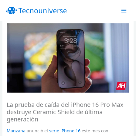
Ir
al
contenido
La prueba de caída del iPhone 16 Pro Max
destruye Ceramic Shield de última
generación
Manzana
anunció el
serie iPhone 16
este mes con