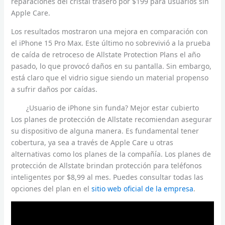
reparaciones del cristal trasero por $199 para usuarios sin
Apple Care.
Los resultados mostraron una mejora en comparación con
el iPhone 15 Pro Max. Este último no sobrevivió a la prueba
de caída de retroceso de Allstate Protection Plans el año
pasado, lo que provocó daños en su pantalla. Sin embargo,
está claro que el vidrio sigue siendo un material propenso
a sufrir daños por caídas.
¿Usuario de iPhone sin funda? Mejor estar cubierto
Los planes de protección de Allstate recomiendan asegurar
su dispositivo de alguna manera. Es fundamental tener
cobertura, ya sea a través de Apple Care u otras
alternativas como los planes de la compañía. Los planes de
protección de Allstate brindan protección para teléfonos
inteligentes por $8,99 al mes. Puedes consultar todas las
opciones del plan en el
sitio web oficial de la empresa
.