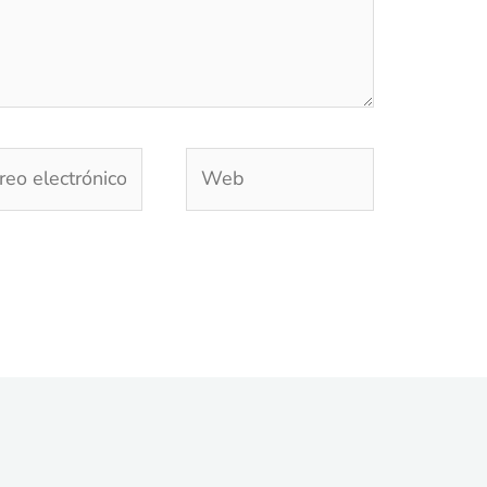
eo
Web
trónico*