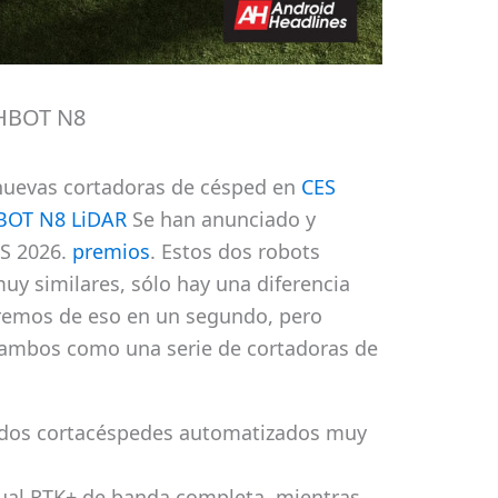
THBOT N8
uevas cortadoras de césped en
CES
BOT N8 LiDAR
Se han anunciado y
ES 2026.
premios
. Estos dos robots
uy similares, sólo hay una diferencia
aremos de eso en un segundo, pero
 ambos como una serie de cortadoras de
 dos cortacéspedes automatizados muy
ual RTK+ de banda completa, mientras