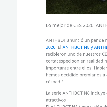
Lo mejor de CES 2026: AN
ANTHBOT anunció un par de n
2026
. El
ANTHBOT N8 y ANTH
recibieron uno de nuestros C
cortacésped son en realidad m
importante entre ellos. Habl
hemos decidido premiarlos a
césped.ć
La serie ANTHBOT N8 incluye
atractivos
El ANTHBOT N8 tiene visión d