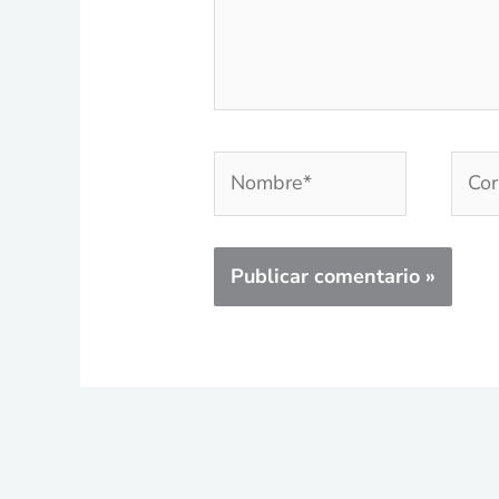
Nombre*
Corr
elec