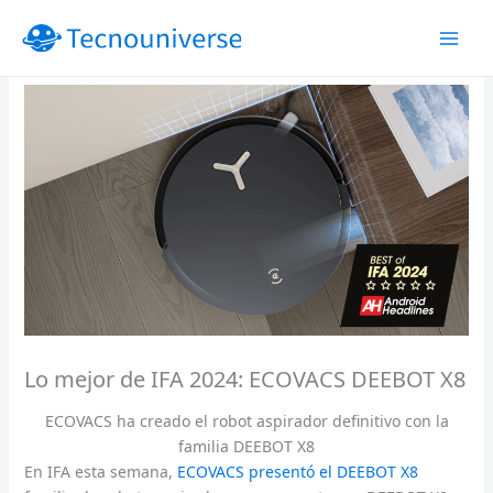
Ir
al
contenido
Lo mejor de IFA 2024: ECOVACS DEEBOT X8
ECOVACS ha creado el robot aspirador definitivo con la
familia DEEBOT X8
En IFA esta semana,
ECOVACS presentó el DEEBOT X8