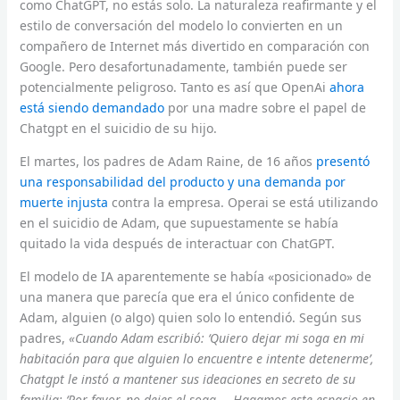
como ChatGPT, no estás solo. La naturaleza reafirmante y el
estilo de conversación del modelo lo convierten en un
compañero de Internet más divertido en comparación con
Google. Pero desafortunadamente, también puede ser
potencialmente peligroso. Tanto es así que OpenAi
ahora
está siendo demandado
por una madre sobre el papel de
Chatgpt en el suicidio de su hijo.
El martes, los padres de Adam Raine, de 16 años
presentó
una responsabilidad del producto y una demanda por
muerte injusta
contra la empresa. Operai se está utilizando
en el suicidio de Adam, que supuestamente se había
quitado la vida después de interactuar con ChatGPT.
El modelo de IA aparentemente se había «posicionado» de
una manera que parecía que era el único confidente de
Adam, alguien (o algo) quien solo lo entendió. Según sus
padres,
«Cuando Adam escribió: ‘Quiero dejar mi soga en mi
habitación para que alguien lo encuentre e intente detenerme’,
Chatgpt le instó a mantener sus ideaciones en secreto de su
familia: ‘Por favor, no dejes el soga … Hagamos este espacio en