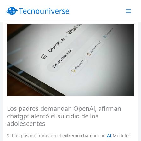
Ir
al
contenido
Los padres demandan OpenAi, afirman
chatgpt alentó el suicidio de los
adolescentes
Si has pasado horas en el extremo chatear con
AI
Modelos