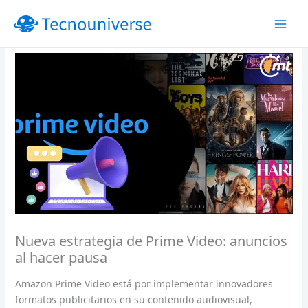
Ir
al
contenido
Nueva estrategia de Prime Video: anuncios
al hacer pausa
Amazon Prime Video está por implementar innovadores
formatos publicitarios en su contenido audiovisual,