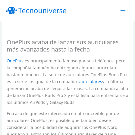
Ir
al
contenido
OnePlus acaba de lanzar sus auriculares
más avanzados hasta la fecha
OnePlus
es principalmente famoso por sus teléfonos, pero
la compañía también ha entregado algunos auriculares
bastante buenos. La serie de auriculares OnePlus Buds Pro
es la serie insignia de la compañía.
auriculares
y la última
generación acaba de llegar a las masas. La compañía acaba
de lanzar OnePlus Buds Pro 3 y está lista para enfrentarse a
los últimos AirPods y Galaxy Buds.
En caso de que esté interesado en otro increíble par de
auriculares OnePlus, es posible que también desee
considerar la posibilidad de adquirir los OnePlus Nord
Buds Pro 3. Estos son los últimos auriculares de gama