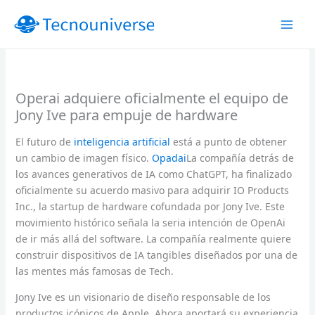
Ir
al
contenido
Operai adquiere oficialmente el equipo de
Jony Ive para empuje de hardware
El futuro de
inteligencia artificial
está a punto de obtener
un cambio de imagen físico.
Opadai
La compañía detrás de
los avances generativos de IA como ChatGPT, ha finalizado
oficialmente su acuerdo masivo para adquirir IO Products
Inc., la startup de hardware cofundada por Jony Ive. Este
movimiento histórico señala la seria intención de OpenAi
de ir más allá del software. La compañía realmente quiere
construir dispositivos de IA tangibles diseñados por una de
las mentes más famosas de Tech.
Jony Ive es un visionario de diseño responsable de los
productos icónicos de Apple. Ahora aportará su experiencia