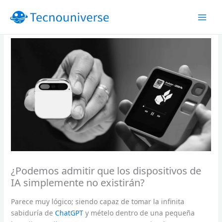
Ir
al
contenido
¿Podemos admitir que los dispositivos de
IA simplemente no existirán?
Parece muy lógico; siendo capaz de tomar la infinita
sabiduría de
ChatGPT
y mételo dentro de una pequeña