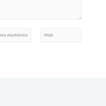
eo
Web
trónico*