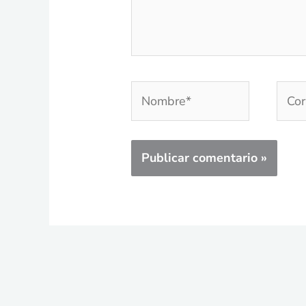
Nombre*
Corr
elec