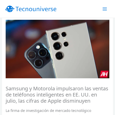
Ir
al
contenido
Samsung y Motorola impulsaron las ventas
de teléfonos inteligentes en EE. UU. en
julio, las cifras de Apple disminuyen
La firma de investigación de mercado tecnológico