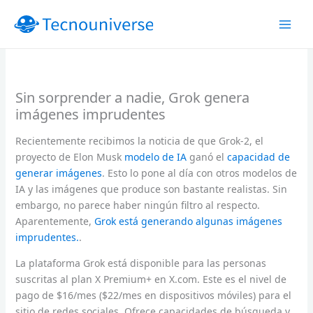
Ir
al
contenido
Sin sorprender a nadie, Grok genera
imágenes imprudentes
Recientemente recibimos la noticia de que Grok-2, el
proyecto de Elon Musk
modelo de IA
ganó el
capacidad de
generar imágenes
. Esto lo pone al día con otros modelos de
IA y las imágenes que produce son bastante realistas. Sin
embargo, no parece haber ningún filtro al respecto.
Aparentemente,
Grok está generando algunas imágenes
imprudentes.
.
La plataforma Grok está disponible para las personas
suscritas al plan X Premium+ en X.com. Este es el nivel de
pago de $16/mes ($22/mes en dispositivos móviles) para el
sitio de redes sociales. Ofrece capacidades de búsqueda y