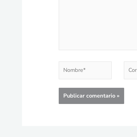
Nombre*
Corr
elec