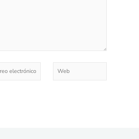
eo
Web
trónico*