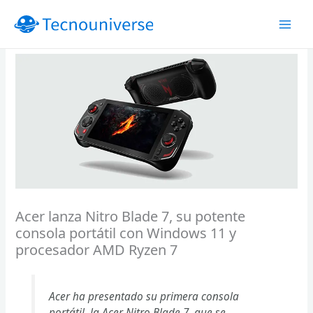
Ir
al
contenido
Acer lanza Nitro Blade 7, su potente
consola portátil con Windows 11 y
procesador AMD Ryzen 7
Acer ha presentado su primera consola
portátil, la Acer Nitro Blade 7, que se