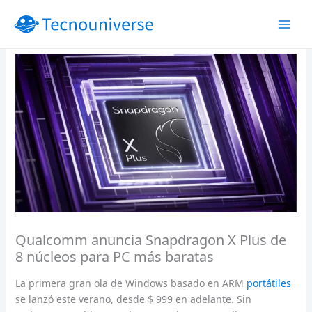
Ir
al
contenido
Qualcomm anuncia Snapdragon X Plus de
8 núcleos para PC más baratas
La primera gran ola de Windows basado en ARM
portátiles
se lanzó este verano, desde $ 999 en adelante. Sin