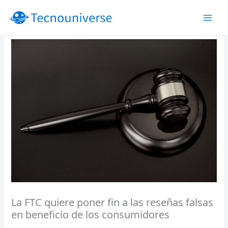
Ir
al
contenido
La FTC quiere poner fin a las reseñas falsas
en beneficio de los consumidores